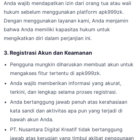
Anda wajib mendapatkan izin dari orang tua atau wali
hukum sebelum menggunakan platform apk999zk.
Dengan menggunakan layanan kami, Anda menjamin
bahwa Anda memiliki kapasitas hukum untuk
mengikatkan diri dalam perjanjian ini.
3. Registrasi Akun dan Keamanan
Pengguna mungkin diharuskan membuat akun untuk
mengakses fitur tertentu di apk999zk.
Anda wajib memberikan informasi yang akurat,
terkini, dan lengkap selama proses registrasi.
Anda bertanggung jawab penuh atas kerahasiaan
kata sandi dan aktivitas apa pun yang terjadi di
bawah akun Anda.
PT. Nusantara Digital Kreatif tidak bertanggung
jawab atas kerugian yang timbul akibat penggunaan