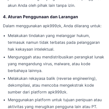
akun Anda oleh pihak lain tanpa izin.
4. Aturan Penggunaan dan Larangan
Dalam menggunakan apk999zk, Anda dilarang untuk:
Melakukan tindakan yang melanggar hukum,
termasuk namun tidak terbatas pada pelanggaran
hak kekayaan intelektual.
Mengunggah atau mendistribusikan perangkat lunak
yang mengandung virus, malware, atau kode
berbahaya lainnya.
Melakukan rekayasa balik (reverse engineering),
dekompilasi, atau mencoba mengekstrak kode
sumber dari platform apk999zk.
Menggunakan platform untuk tujuan penipuan atau
aktivitas yang merugikan pengguna lain atau PT.