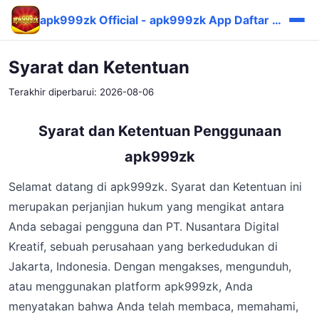
apk999zk Official - apk999zk App Daftar Terbaru ✅
Syarat dan Ketentuan
Terakhir diperbarui: 2026-08-06
Syarat dan Ketentuan Penggunaan
apk999zk
Selamat datang di apk999zk. Syarat dan Ketentuan ini
merupakan perjanjian hukum yang mengikat antara
Anda sebagai pengguna dan PT. Nusantara Digital
Kreatif, sebuah perusahaan yang berkedudukan di
Jakarta, Indonesia. Dengan mengakses, mengunduh,
atau menggunakan platform apk999zk, Anda
menyatakan bahwa Anda telah membaca, memahami,